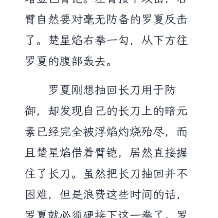
臂自然要对毫无防备的罗夏反击
了。楚星焰右拳一勾，从下方往
罗夏的腹部轰去。
罗夏刚想抽回长刀用于防
御，却发现自己的长刀上的暗元
素已经完全被浮焰灼烧殆尽，而
且楚星焰借着臂铠，居然直接握
住了长刀。虽然把长刀抽回并不
困难，但是浪费这些时间的话，
罗夏就必须硬接下这一拳了。罗