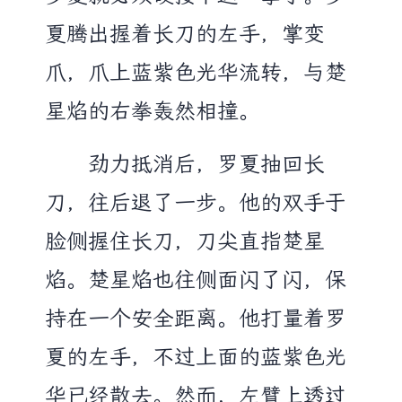
夏腾出握着长刀的左手，掌变
爪，爪上蓝紫色光华流转，与楚
星焰的右拳轰然相撞。
劲力抵消后，罗夏抽回长
刀，往后退了一步。他的双手于
脸侧握住长刀，刀尖直指楚星
焰。楚星焰也往侧面闪了闪，保
持在一个安全距离。他打量着罗
夏的左手，不过上面的蓝紫色光
华已经散去。然而，左臂上透过